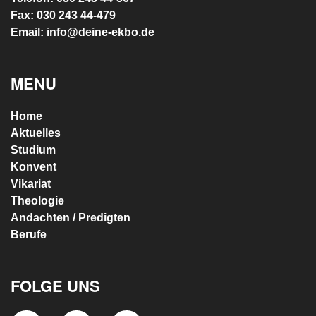
Georgenkirchstr. 69/70
10249 Berlin
Telefon: 030 243 44-567
Fax: 030 243 44-479
Email: info@deine-ekbo.de
MENU
Home
Aktuelles
Studium
Konvent
Vikariat
Theologie
Andachten / Predigten
Berufe