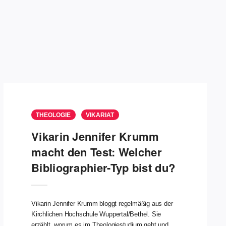
gehen, vorausgesetzt, die Frage, die er versucht zu
beantworten, interessiert einen ähnlich brennend wie
die Suche nach dem Mörder. Der Unterschied ist
allerdings: Während sich beim Krimi die Frage aus
der Handlung ergibt, in die man förmlich
hineingezogen wird, muss man bei
wissenschaftlicher Literatur selbst etwas tun, um in
die Geschichte hineinzukommen. Hier muss man
die Frage gewissermaßen schon mitbringen.
THEOLOGIE
VIKARIAT
Vikarin Jennifer Krumm
macht den Test: Welcher
Bibliographier-Typ bist du?
Vikarin Jennifer Krumm bloggt regelmäßig aus der
Kirchlichen Hochschule Wuppertal/Bethel. Sie
erzählt, worum es im Theologiestudium geht und